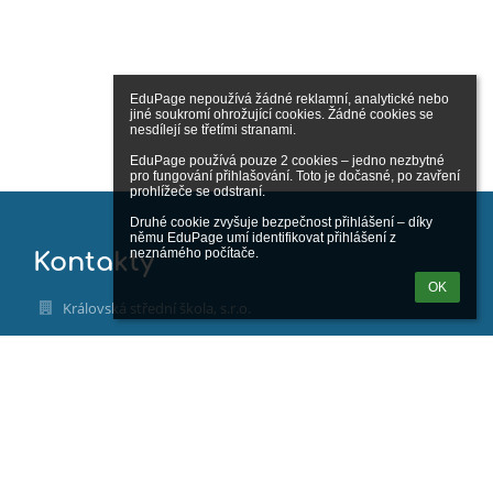
EduPage nepoužívá žádné reklamní, analytické nebo 
jiné soukromí ohrožující cookies. Žádné cookies se 
nesdílejí se třetími stranami.

EduPage používá pouze 2 cookies – jedno nezbytné 
pro fungování přihlašování. Toto je dočasné, po zavření 
prohlížeče se odstraní.

Druhé cookie zvyšuje bezpečnost přihlášení – díky 
němu EduPage umí identifikovat přihlášení z 
neznámého počítače.
Kontakty
OK
Královská střední škola, s.r.o.
admin@skolabohnice.cz
info@skolabohnice.cz
info@skolabohnice.cz
Svídnická 599/1a
182 00 Praha 8
Czech Republic